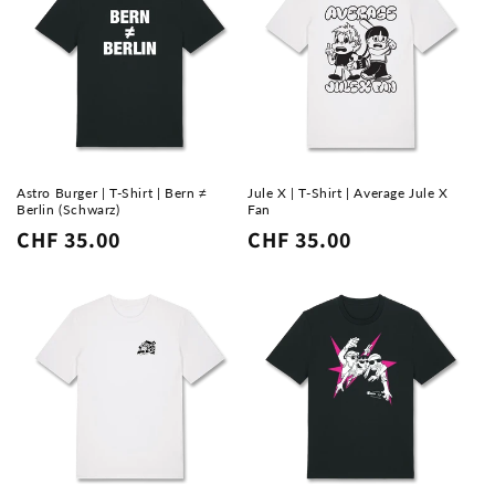
Astro Burger | T-Shirt | Bern ≠
Jule X | T-Shirt | Average Jule X
Berlin (Schwarz)
Fan
Normaler
CHF 35.00
Normaler
CHF 35.00
Preis
Preis