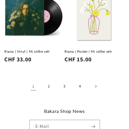
Riana | Vinyl | Mi sölbe seh
Riana | Poster | Mi sölbe seh
Normaler
CHF 33.00
Normaler
CHF 15.00
Preis
Preis
1
2
3
4
Bakara Shop News
E-Mail