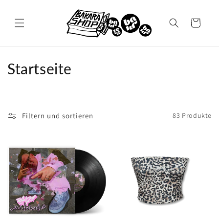
Direkt
zum
Inhalt
Warenkorb
K
Startseite
a
t
Filtern und sortieren
83 Produkte
e
g
o
r
i