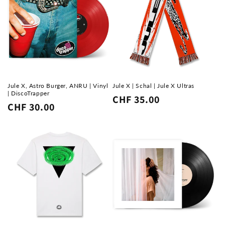
Jule X, Astro Burger, ANRU | Vinyl
Jule X | Schal | Jule X Ultras
| DiscoTrapper
Normaler
CHF 35.00
Normaler
CHF 30.00
Preis
Preis