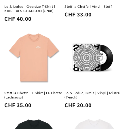
Lo & Leduc | Oversize T-Shirt |
Steff la Cheffe | Vinyl | Stoff
KRISE ALS CHANSON (Grün)
Normaler
CHF 33.00
Normaler
CHF 40.00
Preis
Preis
Steff la Cheffe | T-Shirt | La Cheffe
Lo & Leduc, Greis | Vinyl | Mistral
(Lachsrosa)
(7-inch)
Normaler
CHF 35.00
Normaler
CHF 20.00
Preis
Preis