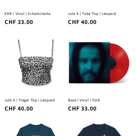
e
:
EKR | Vinyl | Schatzcharte
Jule X | Tube Top | Leopard
Normaler
CHF 33.00
Normaler
CHF 40.00
Preis
Preis
Jule X | Träger Top | Leopard
Baze | Vinyl | Torb
Normaler
CHF 40.00
Normaler
CHF 33.00
Preis
Preis