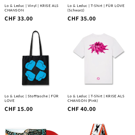
Lo & Leduc | Vinyl | KRISE ALS
Lo & Leduc | T-Shirt | FÜR LOVE
CHANSON
(Schwarz)
Normaler
CHF 33.00
Normaler
CHF 35.00
Preis
Preis
Lo & Leduc | Stofftasche | FÜR
Lo & Leduc | T-Shirt | KRISE ALS
LOVE
CHANSON (Pink)
Normaler
CHF 15.00
Normaler
CHF 40.00
Preis
Preis