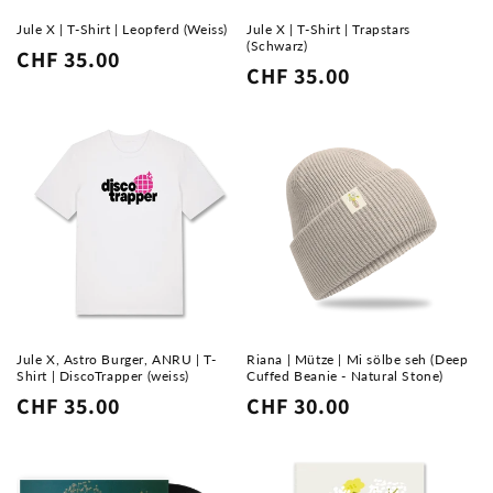
Jule X | T-Shirt | Leopferd (Weiss)
Jule X | T-Shirt | Trapstars
(Schwarz)
Normaler
CHF 35.00
Normaler
CHF 35.00
Preis
Preis
Jule X, Astro Burger, ANRU | T-
Riana | Mütze | Mi sölbe seh (Deep
Shirt | DiscoTrapper (weiss)
Cuffed Beanie - Natural Stone)
Normaler
CHF 35.00
Normaler
CHF 30.00
Preis
Preis