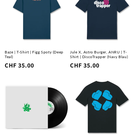
Baze | T-Shirt | Figg Spoty (Deep
Jule X, Astro Burger, ANRU | T-
Teal)
Shirt | DiscoTrapper (Navy Blau)
Normaler
CHF 35.00
Normaler
CHF 35.00
Preis
Preis