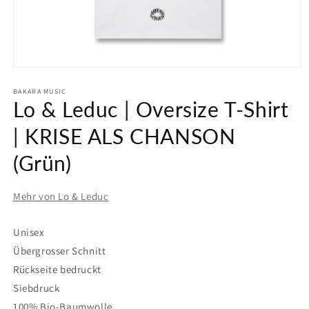
Medien
1
in
BAKARA MUSIC
Lo & Leduc | Oversize T-Shirt
Modal
öffnen
| KRISE ALS CHANSON
(Grün)
Mehr von Lo & Leduc
Unisex
Übergrosser Schnitt
Rückseite bedruckt
Siebdruck
100% Bio-Baumwolle