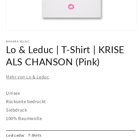
Medien
1
in
BAKARA MUSIC
Lo & Leduc | T-Shirt | KRISE
Modal
öffnen
ALS CHANSON (Pink)
Mehr von Lo & Leduc
Unisex
Rückseite bedruckt
Siebdruck
100% Baumwolle
Lo & Leduc
T-Shirts