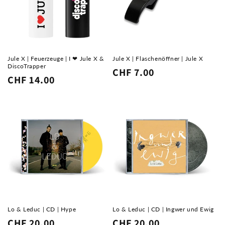
Jule X | Feuerzeuge | I ❤ Jule X &
Jule X | Flaschenöffner | Jule X
DiscoTrapper
Normaler
CHF 7.00
Normaler
CHF 14.00
Preis
Preis
Lo & Leduc | CD | Hype
Lo & Leduc | CD | Ingwer und Ewig
Normaler
CHF 20.00
Normaler
CHF 20.00