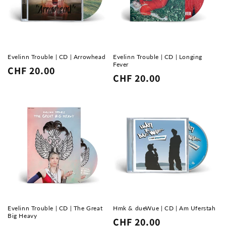
Evelinn Trouble | CD | Arrowhead
Evelinn Trouble | CD | Longing
Fever
Normaler
CHF 20.00
Normaler
CHF 20.00
Preis
Preis
Evelinn Trouble | CD | The Great
Hmk & dueWue | CD | Am Uferstah
Big Heavy
Normaler
CHF 20.00