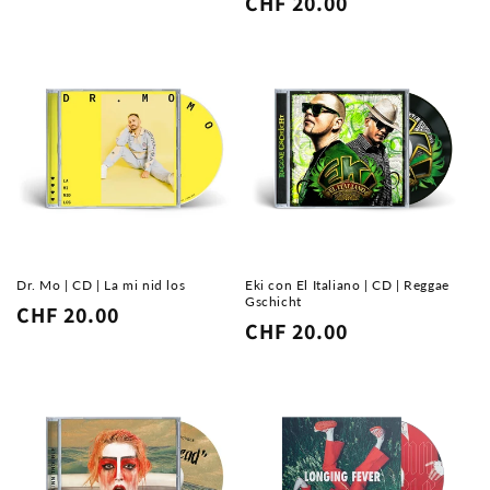
Normaler
CHF 20.00
Preis
Preis
Dr. Mo | CD | La mi nid los
Eki con El Italiano | CD | Reggae
Gschicht
Normaler
CHF 20.00
Normaler
CHF 20.00
Preis
Preis