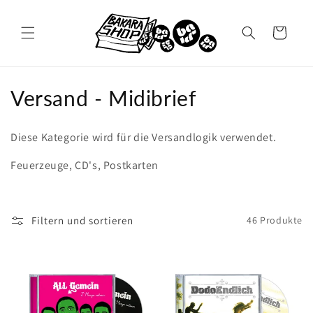
Direkt
zum
Inhalt
Warenkorb
K
Versand - Midibrief
a
Diese Kategorie wird für die Versandlogik verwendet.
t
Feuerzeuge, CD's, Postkarten
e
g
Filtern und sortieren
46 Produkte
o
r
i