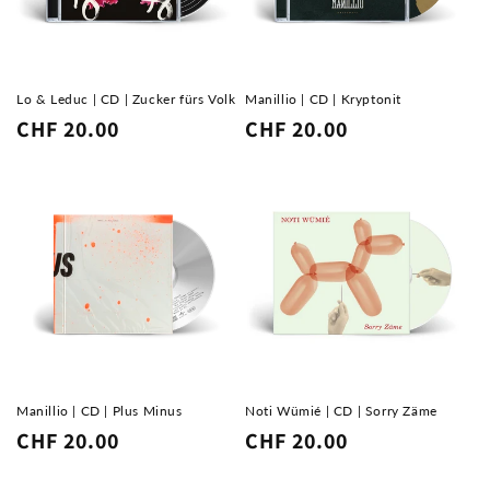
Lo & Leduc | CD | Zucker fürs Volk
Manillio | CD | Kryptonit
Normaler
CHF 20.00
Normaler
CHF 20.00
Preis
Preis
Manillio | CD | Plus Minus
Noti Wümié | CD | Sorry Zäme
Normaler
CHF 20.00
Normaler
CHF 20.00
Preis
Preis