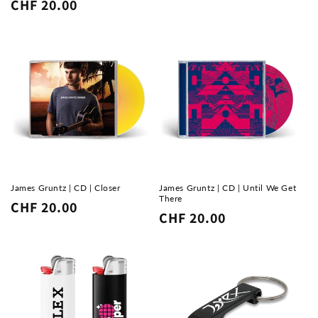
Normaler
CHF 20.00
Preis
Preis
James Gruntz | CD | Closer
James Gruntz | CD | Until We Get
There
Normaler
CHF 20.00
Normaler
CHF 20.00
Preis
Preis