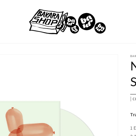
BA
|
C
Tr
1 