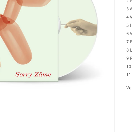
2 
3 
4 
5 
6 
7 
8 
9 
10
11
Ve