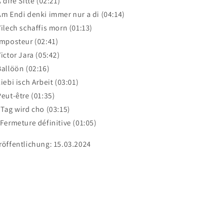
A dire Sitte (02:21)
Am Endi denki immer nur a di (04:14)
Vilech schaffis morn (01:13)
Imposteur (02:41)
Victor Jara (05:42)
Ballöön (02:16)
Liebi isch Arbeit (03:01)
Peut-être (01:35)
 Tag wird cho (03:15)
 Fermeture définitive (01:05)
röffentlichung: 15.03.2024