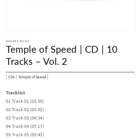
Medien
1
in
BAKARA MUSIC
Temple of Speed | CD | 10
Modal
öffnen
Tracks – Vol. 2
|
|
|
CDs
Temple of Speed
Tracklist
01 Track 01 (03:50)
02 Track 02 (03:02)
03 Track 03 (04:34)
04 Track 04 (07:17)
05 Track 05 (03:43)