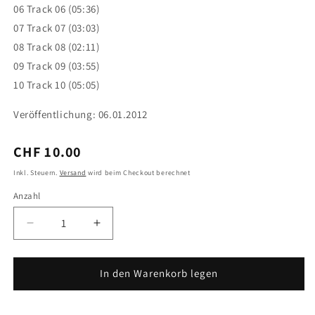
06 Track 06 (05:36)
07 Track 07 (03:03)
08 Track 08 (02:11)
09 Track 09 (03:55)
10 Track 10 (05:05)
Veröffentlichung: 06.01.2012
Normaler
CHF 10.00
Preis
Inkl. Steuern.
Versand
wird beim Checkout berechnet
Anzahl
Anzahl
Verringere
Erhöhe
die
die
Menge
Menge
für
für
In den Warenkorb legen
Temple
Temple
of
of