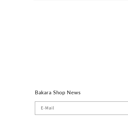
Medien
1
in
Modal
öffnen
Bakara Shop News
E-Mail