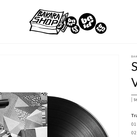
BA
S
V
|
St
Tr
01
02