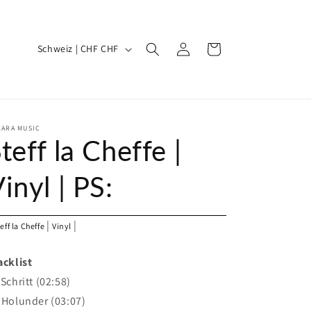
L
Einloggen
Warenkorb
Schweiz | CHF CHF
a
n
d
/
KARA MUSIC
teff la Cheffe |
R
e
inyl | PS:
g
i
|
|
eff la Cheffe
Vinyl
o
n
acklist
 Schritt (02:58)
 Holunder (03:07)