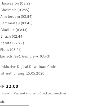
 Härzregion (03:22)
 Gheimnis (03:55)
 Amsterdam (03:54)
 Jammertau (03:45)
 Gladiole (03:43)
 Eifach (02:44)
 Karate (02:27)
 Fluss (03:21)
 Einisch
feat. Remyrem
(03:43)
 inklusive Digital Download Code
röffentlichung: 15.05.2020
ormaler
HF 32.00
reis
l. Steuern.
Versand
wird beim Checkout berechnet
zahl
zahl