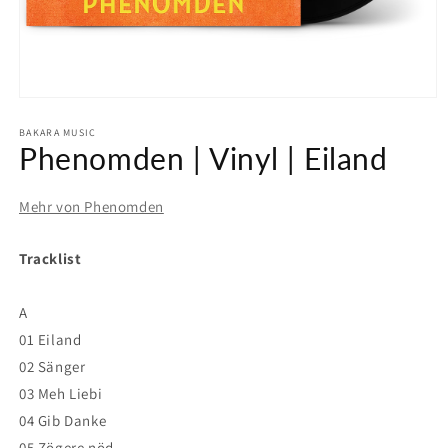
Medien
1
in
BAKARA MUSIC
Phenomden | Vinyl | Eiland
Modal
öffnen
Mehr von Phenomden
Tracklist
A
01 Eiland
02 Sänger
03 Meh Liebi
04 Gib Danke
05 Zögere nöd