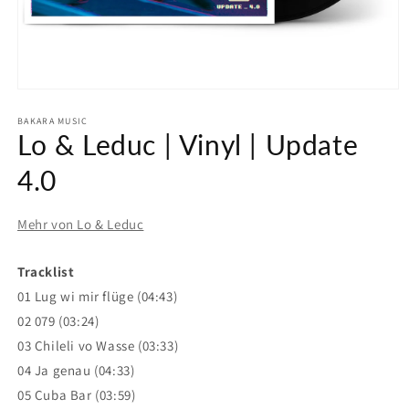
Medien
1
in
BAKARA MUSIC
Lo & Leduc | Vinyl | Update
Modal
öffnen
4.0
Mehr von Lo & Leduc
Tracklist
01 Lug wi mir flüge (04:43)
02 079 (03:24)
03 Chileli vo Wasse (03:33)
04 Ja genau (04:33)
05 Cuba Bar (03:59)