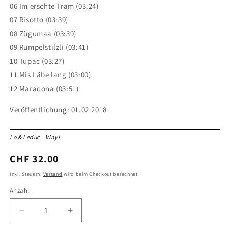
06 Im erschte Tram (03:24)
07 Risotto (03:39)
08 Zügumaa (03:39)
09 Rumpelstilzli (03:41)
10 Tupac (03:27)
11 Mis Läbe lang (03:00)
12 Maradona (03:51)
Veröffentlichung: 01.02.2018
Lo & Leduc
Vinyl
Normaler
CHF 32.00
Preis
Inkl. Steuern.
Versand
wird beim Checkout berechnet
Anzahl
Anzahl
Verringere
Erhöhe
die
die