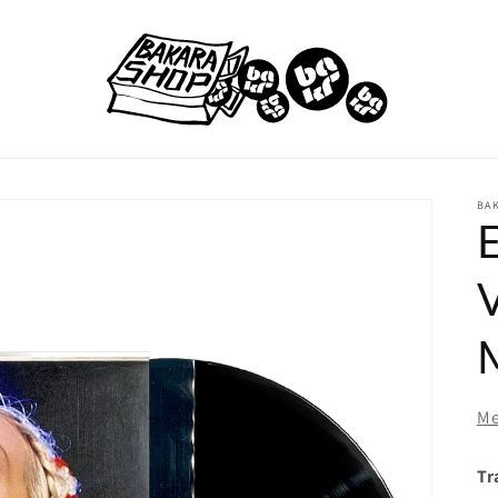
BA
E
V
Me
Tr