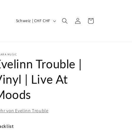
L
Einloggen
Warenkorb
Schweiz | CHF CHF
a
n
d
/
KARA MUSIC
velinn Trouble |
R
e
inyl | Live At
g
Moods
i
o
n
hr von Evelinn Trouble
acklist