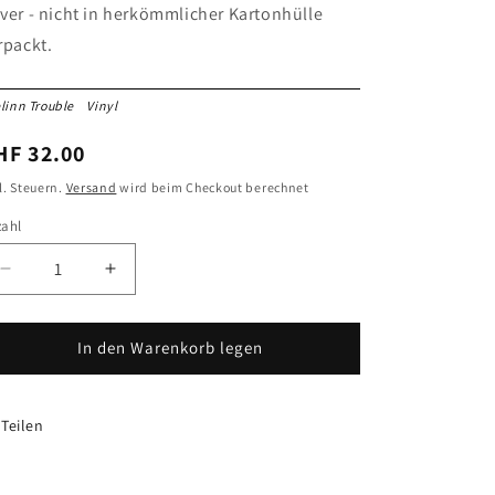
ver - nicht in herkömmlicher Kartonhülle
rpackt.
linn Trouble
Vinyl
ormaler
HF 32.00
reis
l. Steuern.
Versand
wird beim Checkout berechnet
zahl
zahl
Verringere
Erhöhe
die
die
Menge
Menge
für
für
In den Warenkorb legen
Evelinn
Evelinn
Trouble
Trouble
|
|
Teilen
Vinyl
Vinyl
|
|
Live
Live