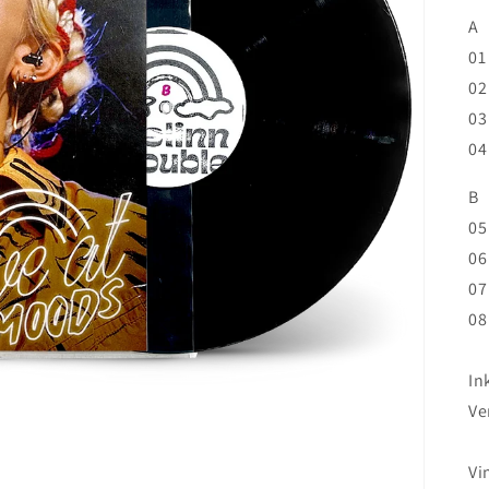
A
01
02
03
04
B
05
06
07
08
In
Ve
Vi