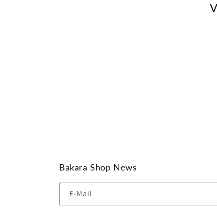
o
V
r
i
e
:
Bakara Shop News
E-Mail