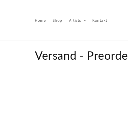
Direkt
zum
Inhalt
Home
Shop
Artists
Kontakt
K
Versand - Preorde
a
t
e
g