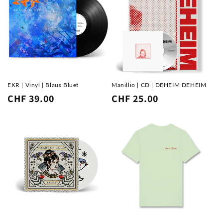
EKR | Vinyl | Blaus Bluet
Manillio | CD | DEHEIM DEHEIM
Normaler
CHF 39.00
Normaler
CHF 25.00
Preis
Preis