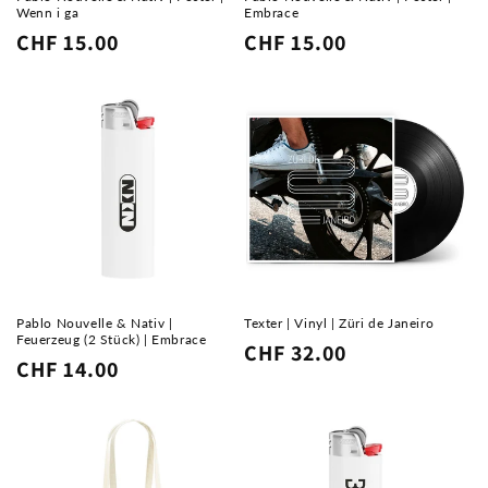
Wenn i ga
Embrace
Normaler
CHF 15.00
Normaler
CHF 15.00
Preis
Preis
Pablo Nouvelle & Nativ |
Texter | Vinyl | Züri de Janeiro
Feuerzeug (2 Stück) | Embrace
Normaler
CHF 32.00
Normaler
CHF 14.00
Preis
Preis