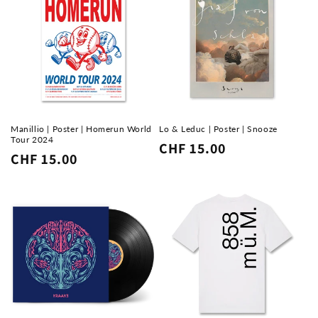
Manillio | Poster | Homerun World
Lo & Leduc | Poster | Snooze
Tour 2024
Normaler
CHF 15.00
Normaler
CHF 15.00
Preis
Preis