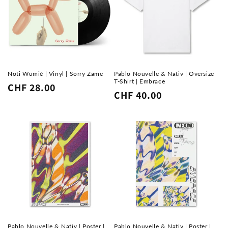
Noti Wümié | Vinyl | Sorry Zäme
Pablo Nouvelle & Nativ | Oversize
T-Shirt | Embrace
Normaler
CHF 28.00
Normaler
CHF 40.00
Preis
Preis
Pablo Nouvelle & Nativ | Poster |
Pablo Nouvelle & Nativ | Poster |