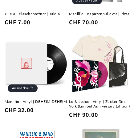
e
Ausverkauft
:
Jule X | Flaschenöffner | Jule X
Manillio | Kapuzenpullover | Pizza
Normaler
CHF 7.00
Normaler
CHF 70.00
Preis
Preis
Ausverkauft
Manillio | Vinyl | DEHEIM DEHEIM
Lo & Leduc | Vinyl | Zucker fürs
Volk (Limited Anniversary Edition)
Normaler
CHF 32.00
Normaler
CHF 90.00
Preis
Preis