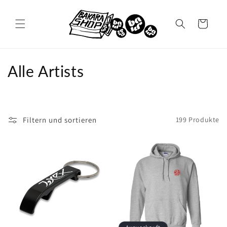
Direkt
zum
Inhalt
Warenkorb
K
Alle Artists
a
t
Filtern und sortieren
199 Produkte
e
g
o
r
i