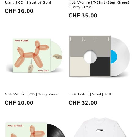
Riana | CD | Heart of Gold
Noti Wümié | T-Shirt (Stem Green)
| Sorry Zäme
Normaler
CHF 16.00
Normaler
CHF 35.00
Preis
Preis
Noti Wümié | CD | Sorry Zäme
Lo & Leduc | Vinyl | Luft
Normaler
CHF 20.00
Normaler
CHF 32.00
Preis
Preis