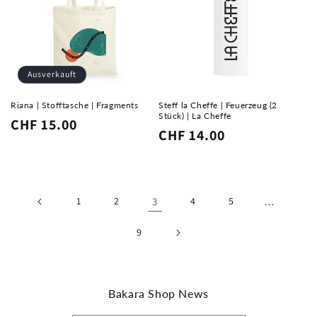
Ausverkauft
Riana | Stofftasche | Fragments
Steff la Cheffe | Feuerzeug (2
Stück) | La Cheffe
Normaler
CHF 15.00
Normaler
CHF 14.00
Preis
Preis
1
2
3
4
5
…
9
Bakara Shop News