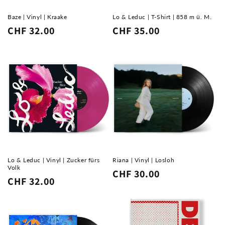
Baze | Vinyl | Kraake
Lo & Leduc | T-Shirt | 858 m ü. M.
Normaler
CHF 32.00
Normaler
CHF 35.00
Preis
Preis
Lo & Leduc | Vinyl | Zucker fürs
Riana | Vinyl | Losloh
Volk
Normaler
CHF 30.00
Normaler
CHF 32.00
Preis
Preis