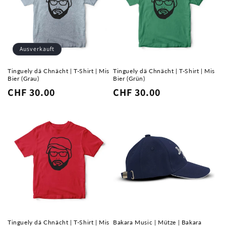
Ausverkauft
Tinguely dä Chnächt | T-Shirt | Mis
Tinguely dä Chnächt | T-Shirt | Mis
Bier (Grau)
Bier (Grün)
Normaler
CHF 30.00
Normaler
CHF 30.00
Preis
Preis
Tinguely dä Chnächt | T-Shirt | Mis
Bakara Music | Mütze | Bakara