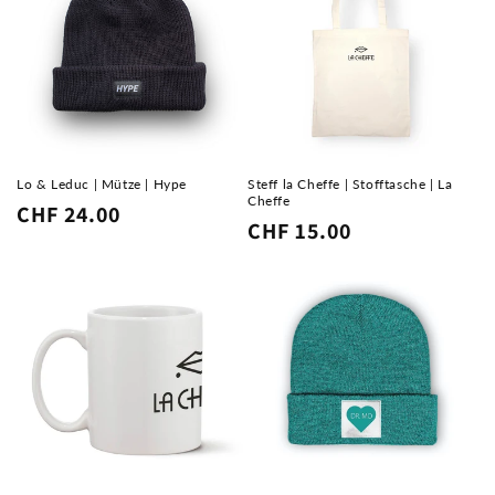
Lo & Leduc | Mütze | Hype
Steff la Cheffe | Stofftasche | La
Cheffe
Normaler
CHF 24.00
Normaler
CHF 15.00
Preis
Preis