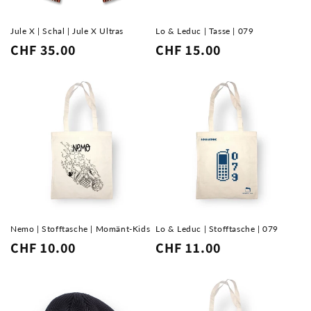
e
:
Jule X | Schal | Jule X Ultras
Lo & Leduc | Tasse | 079
Normaler
CHF 35.00
Normaler
CHF 15.00
Preis
Preis
Nemo | Stofftasche | Momänt-Kids
Lo & Leduc | Stofftasche | 079
Normaler
CHF 10.00
Normaler
CHF 11.00
Preis
Preis