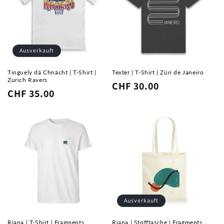
Ausverkauft
Tinguely dä Chnächt | T-Shirt |
Texter | T-Shirt | Züri de Janeiro
Zurich Ravers
Normaler
CHF 30.00
Normaler
CHF 35.00
Preis
Preis
Ausverkauft
Riana | T-Shirt | Fragments
Riana | Stofftasche | Fragments