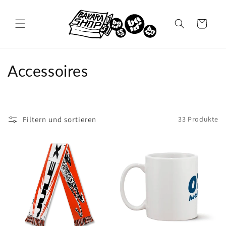
Direkt
zum
Inhalt
Warenkorb
K
Accessoires
a
t
Filtern und sortieren
33 Produkte
e
g
o
r
i