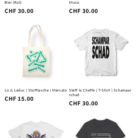
Bier (Rot)
Music
Normaler
CHF 30.00
Normaler
CHF 30.00
Preis
Preis
Lo & Leduc | Stofftasche | Mercato
Steff la Cheffe | T-Shirt | Schampar
schad
Normaler
CHF 15.00
Normaler
CHF 30.00
Preis
Preis